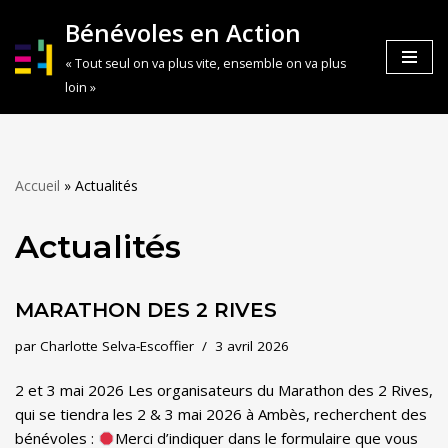
Bénévoles en Action
Aller
« Tout seul on va plus vite, ensemble on va plus
au
loin »
contenu
Accueil
»
Actualités
Actualités
MARATHON DES 2 RIVES
par
Charlotte Selva-Escoffier
3 avril 2026
2 et 3 mai 2026 Les organisateurs du Marathon des 2 Rives,
qui se tiendra les 2 & 3 mai 2026 à Ambès, recherchent des
bénévoles :
Merci d’indiquer dans le formulaire que vous