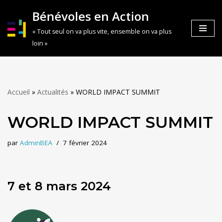
Bénévoles en Action
Aller
« Tout seul on va plus vite, ensemble on va plus
au
loin »
contenu
Accueil
»
Actualités
»
WORLD IMPACT SUMMIT
WORLD IMPACT SUMMIT
par
AdminBEA
7 février 2024
7 et 8 mars 2024