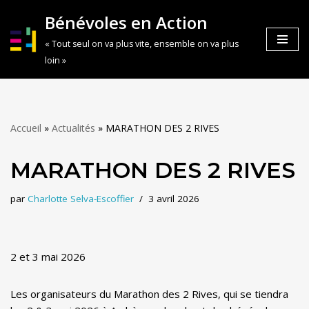
Bénévoles en Action
Aller
« Tout seul on va plus vite, ensemble on va plus
au
loin »
contenu
Accueil
»
Actualités
»
MARATHON DES 2 RIVES
MARATHON DES 2 RIVES
par
Charlotte Selva-Escoffier
3 avril 2026
2 et 3 mai 2026
Les organisateurs du Marathon des 2 Rives, qui se tiendra