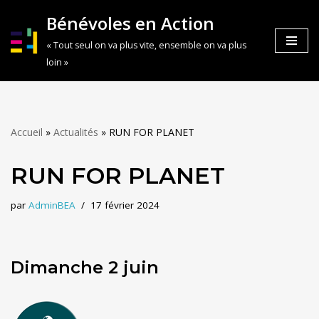
Bénévoles en Action
Aller
« Tout seul on va plus vite, ensemble on va plus
au
loin »
contenu
Accueil
»
Actualités
»
RUN FOR PLANET
RUN FOR PLANET
par
AdminBEA
17 février 2024
Dimanche 2 juin