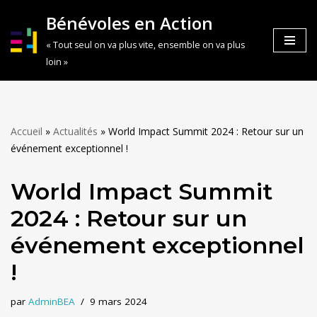
Bénévoles en Action
Aller
« Tout seul on va plus vite, ensemble on va plus
au
loin »
contenu
Accueil
»
Actualités
»
World Impact Summit 2024 : Retour sur un
événement exceptionnel !
World Impact Summit
2024 : Retour sur un
événement exceptionnel
!
par
AdminBEA
9 mars 2024